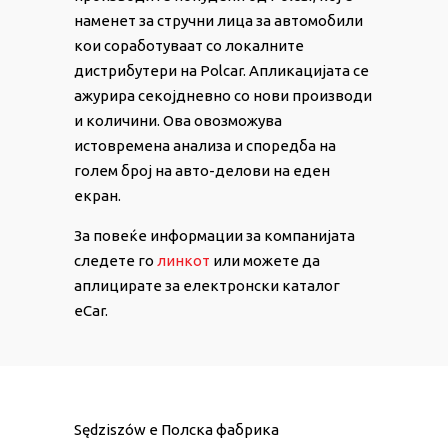
наменет за стручни лица за автомобили
кои соработуваат со локалните
дистрибутери на Polcar. Апликацијата се
ажурира секојдневно со нови производи
и количини. Ова овозможува
истовремена анализа и споредба на
голем број на авто-делови на еден
екран.
За повеќе информации за компанијата
следете го
линкот
или можете да
аплицирате за електронски каталог
eCar.
Sędziszów е Полска фабрика